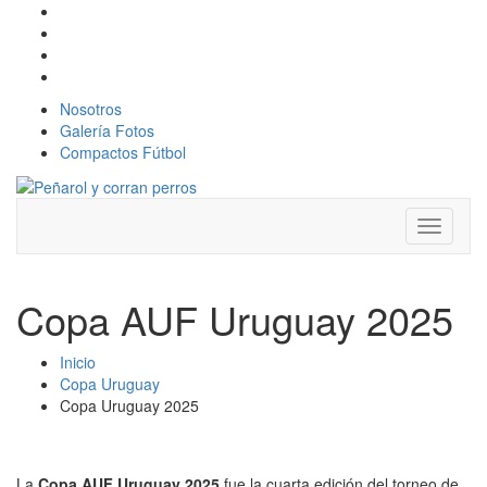
Nosotros
Galería Fotos
Compactos Fútbol
Toggle
navigati
Copa AUF Uruguay 2025
Inicio
Copa Uruguay
Copa Uruguay 2025
La
Copa AUF Uruguay 2025
fue la cuarta edición del torneo de