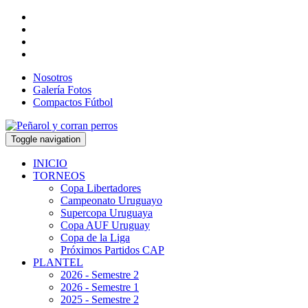
Nosotros
Galería Fotos
Compactos Fútbol
Toggle navigation
INICIO
TORNEOS
Copa Libertadores
Campeonato Uruguayo
Supercopa Uruguaya
Copa AUF Uruguay
Copa de la Liga
Próximos Partidos CAP
PLANTEL
2026 - Semestre 2
2026 - Semestre 1
2025 - Semestre 2