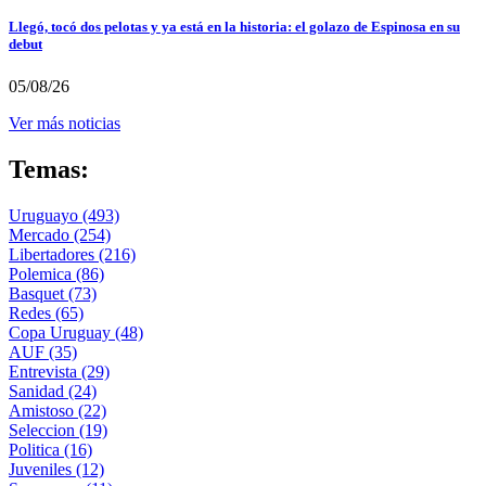
Llegó, tocó dos pelotas y ya está en la historia: el golazo de Espinosa en su
debut
05/08/26
Ver más noticias
Temas:
Uruguayo
(493)
Mercado
(254)
Libertadores
(216)
Polemica
(86)
Basquet
(73)
Redes
(65)
Copa Uruguay
(48)
AUF
(35)
Entrevista
(29)
Sanidad
(24)
Amistoso
(22)
Seleccion
(19)
Politica
(16)
Juveniles
(12)