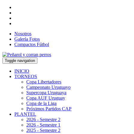
Nosotros
Galería Fotos
Compactos Fútbol
Toggle navigation
INICIO
TORNEOS
Copa Libertadores
Campeonato Uruguayo
Supercopa Uruguaya
Copa AUF Uruguay
Copa de la Liga
Próximos Partidos CAP
PLANTEL
2026 - Semestre 2
2026 - Semestre 1
2025 - Semestre 2