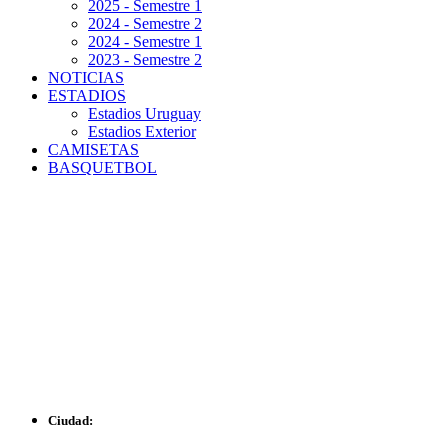
2025 - Semestre 1
2024 - Semestre 2
2024 - Semestre 1
2023 - Semestre 2
NOTICIAS
ESTADIOS
Estadios Uruguay
Estadios Exterior
CAMISETAS
BASQUETBOL
ESTADIO
MONUMENTAL
LUIS
TRÓCCOLI
Ciudad: