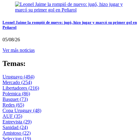
Leonel Jaime la rompió de nuevo: jugó, hizo jugar y marcó su primer gol en
Peñarol
05/08/26
Ver más noticias
Temas:
Uruguayo
(494)
Mercado
(254)
Libertadores
(216)
Polemica
(86)
Basquet
(73)
Redes
(65)
Copa Uruguay
(48)
AUF
(35)
Entrevista
(29)
Sanidad
(24)
Amistoso
(22)
Seleccion
(19)