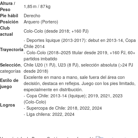
Altura /
1,85 m / 87 kg
Peso
Pie hábil
Derecho
Posición
Arquero (Portero)
Club
Colo‑Colo (desde 2018; +160 PJ)
actual
- Deportes Iquique (2013‑2017): debut en 2013‑14, Copa
Chile 2014
Trayectoria
- Colo‑Colo (2018–2025 titular desde 2019, +160 PJ, 60+
partidos imbatido
Selección
,
Chile U20 (1 PJ), U23 (8 PJ), selección absoluta (>24 PJ
categorías
desde 2018)
Excelente en mano a mano, sale fuera del área con
Estilo de
decisión, destaca en reflejos. Juego con los pies limitado,
juego
especialmente en distribución.
- Copa Chile: 2013‑14 (Iquique); 2019, 2021, 2023
(Colo‑Colo)
Logros
- Supercopa de Chile: 2018, 2022, 2024
- Liga chilena: 2022, 2024