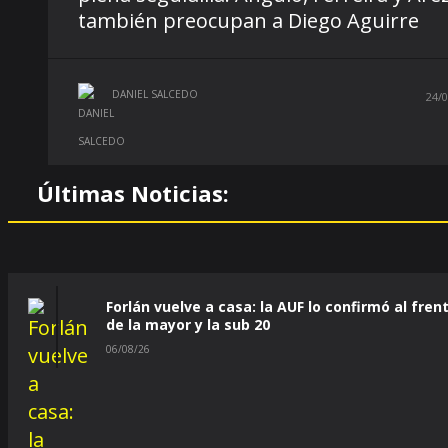
también preocupan a Diego Aguirre
DANIEL SALCEDO
24/0
Últimas Noticias:
Forlán vuelve a casa: la AUF lo confirmó al fren
de la mayor y la sub 20
06/08/26