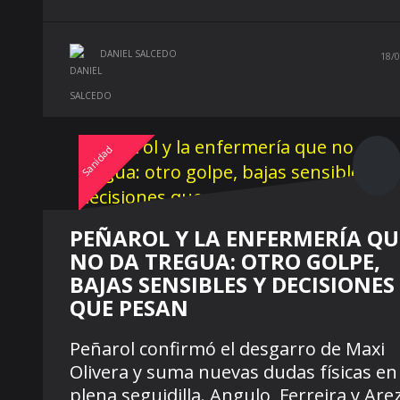
DANIEL SALCEDO
18/0
Sanidad
PEÑAROL Y LA ENFERMERÍA QU
NO DA TREGUA: OTRO GOLPE,
BAJAS SENSIBLES Y DECISIONES
QUE PESAN
Peñarol confirmó el desgarro de Maxi
Olivera y suma nuevas dudas físicas en
plena seguidilla. Angulo, Ferreira y Are