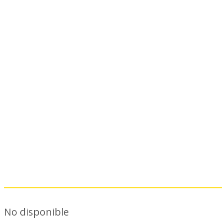
Highlights de Emanuel Gularte
No disponible