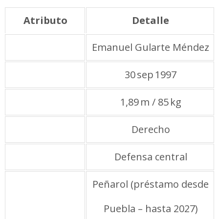
Atributo
Detalle
Nombre
Emanuel Gularte Méndez
Nacimiento
30 sep 1997
Altura / Peso
1,89 m / 85 kg
Pie hábil
Derecho
Posición
Defensa central
Club actual
Peñarol (préstamo desde
Puebla – hasta 2027)