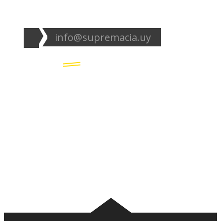
info@supremacia.uy
Accesos directos:
Plantel
Galería
Noticias
Tablas
Camisetas
Estadios Uruguay
Basquetbol
Estadios Exterior
Nosotros
Canciones de la
barra