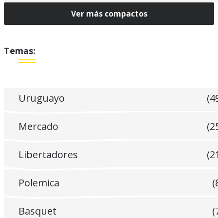
Ver más compactos
Temas:
Uruguayo
(4
Mercado
(2
Libertadores
(2
Polemica
(
Basquet
(