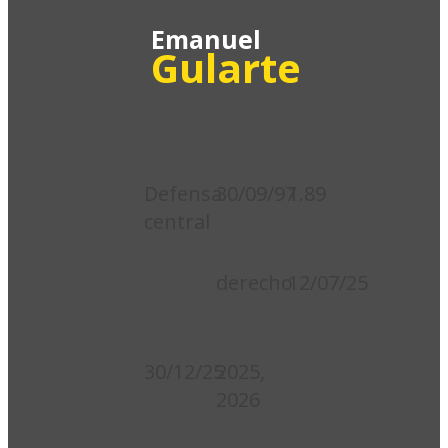
Emanuel
4
Gularte
Posición:
Nacimiento:
Estatura:
Defensa
30/09/97
1.89
central
Pie
Inicio
hábil:
Contrato:
derecho
12/07/25
Fin
Integró
Contrato:
plantel:
30/12/25
2025,
2026