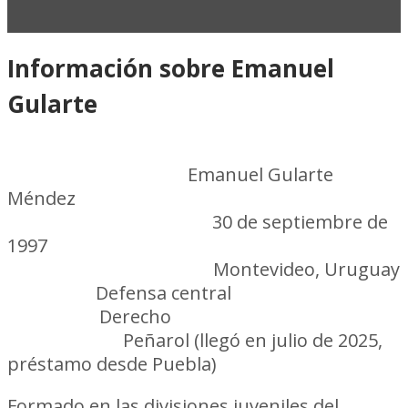
Información sobre Emanuel
Gularte
Nombre completo:
Emanuel Gularte
Méndez
Fecha de nacimiento:
30 de septiembre de
1997
Lugar de nacimiento:
Montevideo, Uruguay
Posición:
Defensa central
Pie hábil:
Derecho
Club actual:
Peñarol (llegó en julio de 2025,
préstamo desde Puebla)
Formado en las divisiones juveniles del