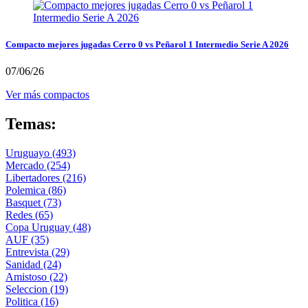
Compacto mejores jugadas Cerro 0 vs Peñarol 1 Intermedio Serie A 2026
07/06/26
Ver más compactos
Temas:
Uruguayo
(493)
Mercado
(254)
Libertadores
(216)
Polemica
(86)
Basquet
(73)
Redes
(65)
Copa Uruguay
(48)
AUF
(35)
Entrevista
(29)
Sanidad
(24)
Amistoso
(22)
Seleccion
(19)
Politica
(16)