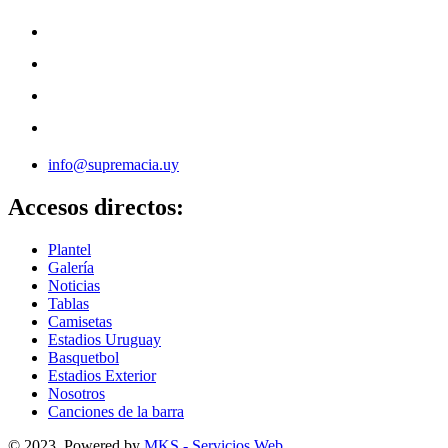
info@supremacia.uy
Accesos directos:
Plantel
Galería
Noticias
Tablas
Camisetas
Estadios Uruguay
Basquetbol
Estadios Exterior
Nosotros
Canciones de la barra
© 2023, Powered by
MKS - Servicios Web