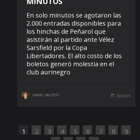
MINUTOS
En solo minutos se agotaron las
2.000 entradas disponibles para
los hinchas de Peñarol que
asistirán al partido ante Vélez
Sarsfield por la Copa
Libertadores. El alto costo de los
boletos generó molestia en el
club aurinegro
DANIEL SALCEDO
30/03/25
1
2
3
4
5
6
7
8
9