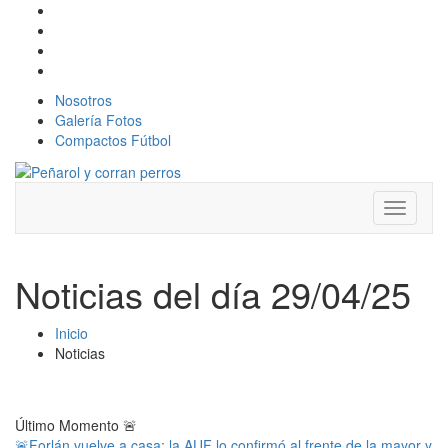
Nosotros
Galería Fotos
Compactos Fútbol
Toggle
navigati
Noticias del día 29/04/25
Inicio
Noticias
Último Momento
🚨
🚨Forlán vuelve a casa: la AUF lo confirmó al frente de la mayor y