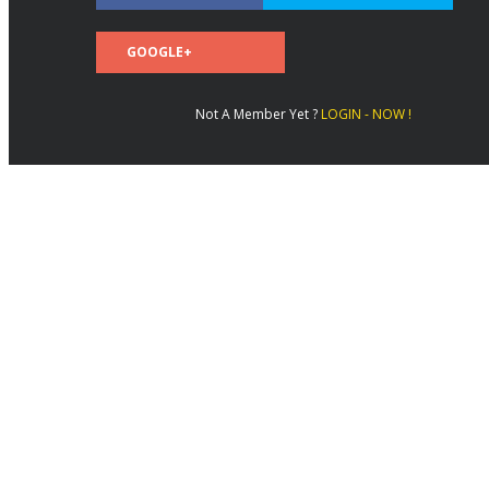
GOOGLE+
Not A Member Yet ?
LOGIN - NOW !