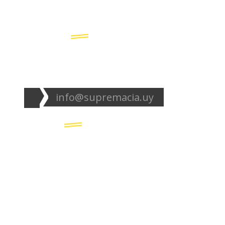
Seguinos en redes:
info@supremacia.uy
Accesos directos:
Plantel
Galería
Noticias
Tablas
Camisetas
Estadios Uruguay
Basquetbol
Estadios Exterior