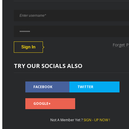
Forget 
TRY OUR SOCIALS ALSO
FACEBOOK
TWITTER
GOOGLE+
Not A Member Yet ?
SIGN - UP NOW !