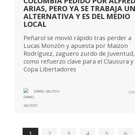
COLOMBIA PEDIDO POR ALFRE
ARIAS, PERO YA SE TRABAJA U
ALTERNATIVA Y ES DEL MEDIO
LOCAL
Peñarol se movió rápido tras perder a
Lucas Monzón y apuesta por Maizon
Rodríguez, zaguero zurdo de Juventud,
como refuerzo clave para el Clausura y 
Copa Libertadores
DANIEL SALCEDO
25/0
1
2
3
4
5
6