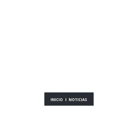
NOTICIAS DEL DÍA
25/06/25
INICIO
NOTICIAS