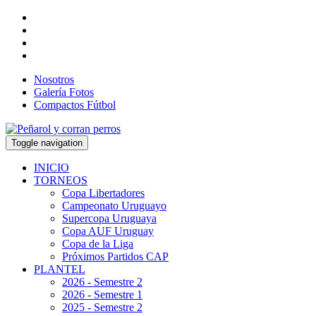
Nosotros
Galería Fotos
Compactos Fútbol
Toggle navigation
INICIO
TORNEOS
Copa Libertadores
Campeonato Uruguayo
Supercopa Uruguaya
Copa AUF Uruguay
Copa de la Liga
Próximos Partidos CAP
PLANTEL
2026 - Semestre 2
2026 - Semestre 1
2025 - Semestre 2