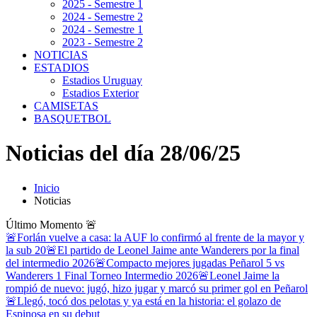
2025 - Semestre 1
2024 - Semestre 2
2024 - Semestre 1
2023 - Semestre 2
NOTICIAS
ESTADIOS
Estadios Uruguay
Estadios Exterior
CAMISETAS
BASQUETBOL
Noticias del día 28/06/25
Inicio
Noticias
Último Momento
🚨
🚨Forlán vuelve a casa: la AUF lo confirmó al frente de la mayor y
la sub 20
🚨El partido de Leonel Jaime ante Wanderers por la final
del intermedio 2026
🚨Compacto mejores jugadas Peñarol 5 vs
Wanderers 1 Final Torneo Intermedio 2026
🚨Leonel Jaime la
rompió de nuevo: jugó, hizo jugar y marcó su primer gol en Peñarol
🚨Llegó, tocó dos pelotas y ya está en la historia: el golazo de
Espinosa en su debut