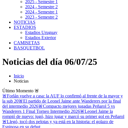
2025 - Semestre 1
2024 - Semestre 2
2024 - Semestre 1
2023 - Semestre 2
NOTICIAS
ESTADIOS
Estadios Uruguay
Estadios Exterior
CAMISETAS
BASQUETBOL
Noticias del día 06/07/25
Inicio
Noticias
Último Momento
🚨
🚨Forlán vuelve a casa: la AUF lo confirmó al frente de la mayor y
la sub 20
🚨El partido de Leonel Jaime ante Wanderers por la final
del intermedio 2026
🚨Compacto mejores jugadas Peñarol 5 vs
Wanderers 1 Final Torneo Intermedio 2026
🚨Leonel Jaime la
rompió de nuevo: jugó, hizo jugar y marcó su primer gol en Peñarol
🚨Llegó, tocó dos pelotas y ya está en la historia: el golazo de
Espinosa en su debut