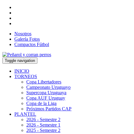
Nosotros
Galería Fotos
Compactos Fútbol
Toggle navigation
INICIO
TORNEOS
Copa Libertadores
Campeonato Uruguayo
Supercopa Uruguaya
Copa AUF Uruguay
Copa de la Liga
Próximos Partidos CAP
PLANTEL
2026 - Semestre 2
2026 - Semestre 1
2025 - Semestre 2