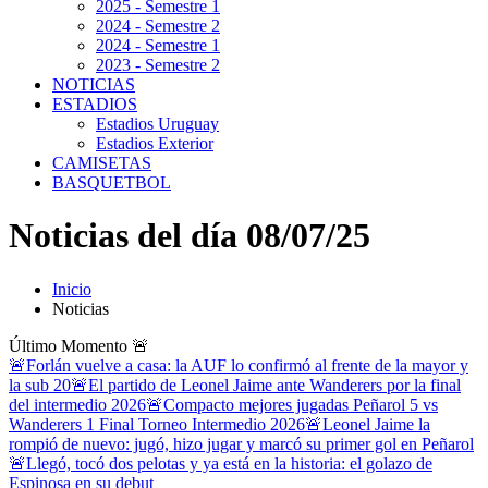
2025 - Semestre 1
2024 - Semestre 2
2024 - Semestre 1
2023 - Semestre 2
NOTICIAS
ESTADIOS
Estadios Uruguay
Estadios Exterior
CAMISETAS
BASQUETBOL
Noticias del día 08/07/25
Inicio
Noticias
Último Momento
🚨
🚨Forlán vuelve a casa: la AUF lo confirmó al frente de la mayor y
la sub 20
🚨El partido de Leonel Jaime ante Wanderers por la final
del intermedio 2026
🚨Compacto mejores jugadas Peñarol 5 vs
Wanderers 1 Final Torneo Intermedio 2026
🚨Leonel Jaime la
rompió de nuevo: jugó, hizo jugar y marcó su primer gol en Peñarol
🚨Llegó, tocó dos pelotas y ya está en la historia: el golazo de
Espinosa en su debut