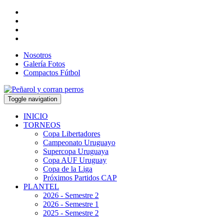
Nosotros
Galería Fotos
Compactos Fútbol
Toggle navigation
INICIO
TORNEOS
Copa Libertadores
Campeonato Uruguayo
Supercopa Uruguaya
Copa AUF Uruguay
Copa de la Liga
Próximos Partidos CAP
PLANTEL
2026 - Semestre 2
2026 - Semestre 1
2025 - Semestre 2