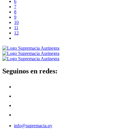
6
7
8
9
10
11
12
Seguinos en redes:
info@supremacia.uy