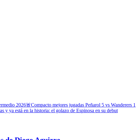
termedio 2026
🚨Compacto mejores jugadas Peñarol 5 vs Wanderers 1
s y ya está en la historia: el golazo de Espinosa en su debut
os de Diego Aguirre