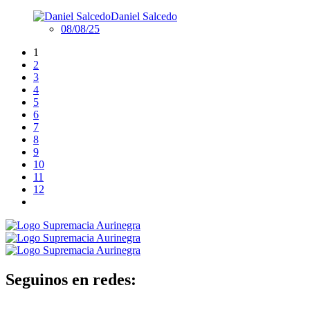
Daniel Salcedo
08/08/25
1
2
3
4
5
6
7
8
9
10
11
12
Seguinos en redes: