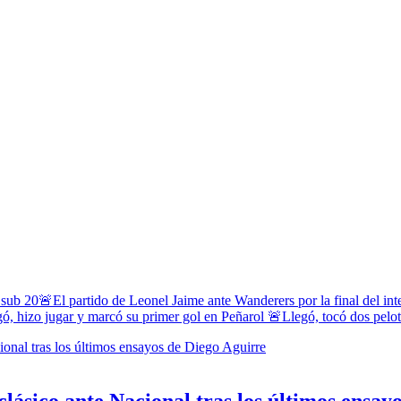
 sub 20
🚨El partido de Leonel Jaime ante Wanderers por la final del in
ó, hizo jugar y marcó su primer gol en Peñarol
🚨Llegó, tocó dos pelota
clásico ante Nacional tras los últimos ensay