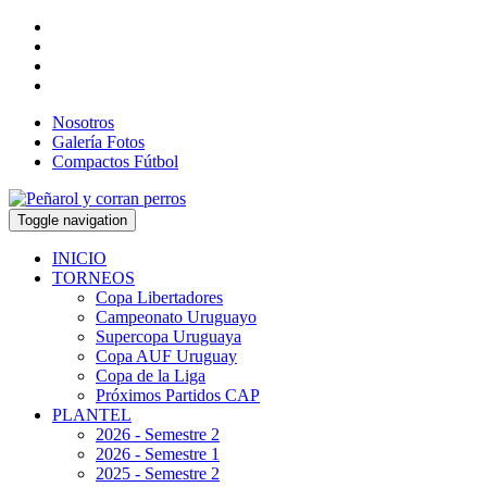
Nosotros
Galería Fotos
Compactos Fútbol
Toggle navigation
INICIO
TORNEOS
Copa Libertadores
Campeonato Uruguayo
Supercopa Uruguaya
Copa AUF Uruguay
Copa de la Liga
Próximos Partidos CAP
PLANTEL
2026 - Semestre 2
2026 - Semestre 1
2025 - Semestre 2