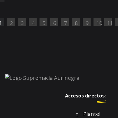
1
2
3
4
5
6
7
8
9
10
11
Accesos directos:
Plantel