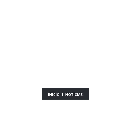
NOTICIAS DEL DÍA
04/09/25
INICIO
NOTICIAS