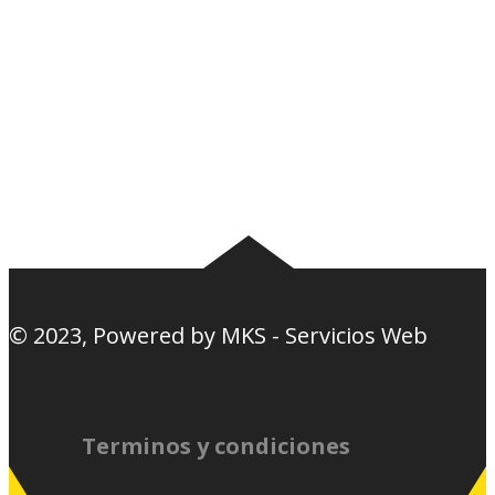
Noticias
Tablas
Camisetas
Estadios Uruguay
Basquetbol
Estadios Exterior
Nosotros
Canciones de la
barra
© 2023, Powered by
MKS - Servicios Web
Terminos y condiciones