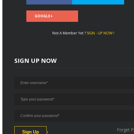
GOOGLE+
Not A Member Yet ?
SIGN - UP NOW !
SIGN UP NOW
Forget 