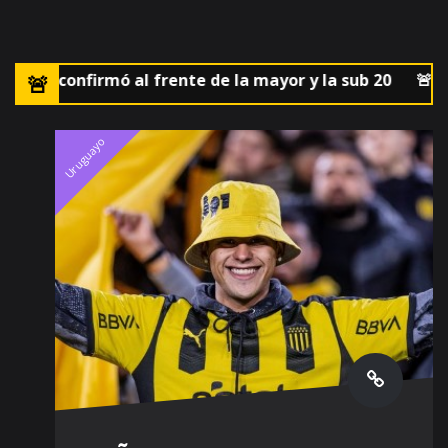
F lo confirmó al frente de la mayor y la sub 20
🚨El pa
Uruguayo