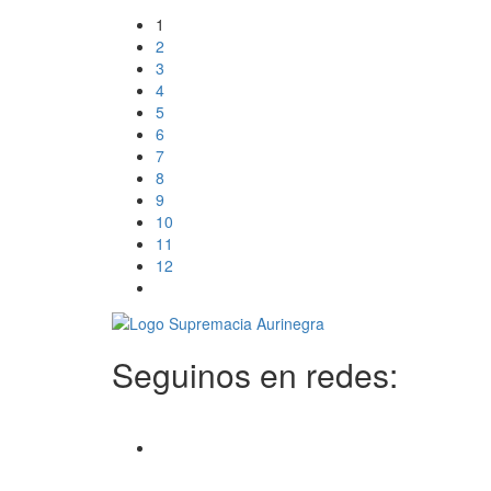
1
2
3
4
5
6
7
8
9
10
11
12
Seguinos en redes: