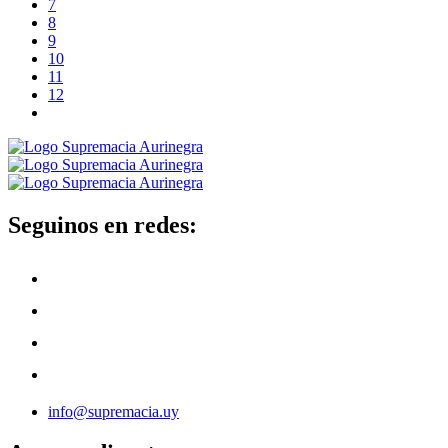
7
8
9
10
11
12
Seguinos en redes:
info@supremacia.uy