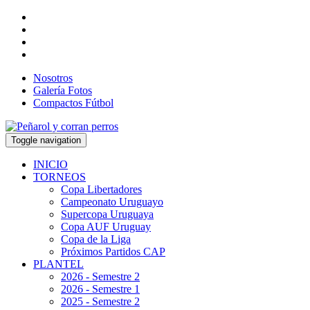
Nosotros
Galería Fotos
Compactos Fútbol
Toggle navigation
INICIO
TORNEOS
Copa Libertadores
Campeonato Uruguayo
Supercopa Uruguaya
Copa AUF Uruguay
Copa de la Liga
Próximos Partidos CAP
PLANTEL
2026 - Semestre 2
2026 - Semestre 1
2025 - Semestre 2