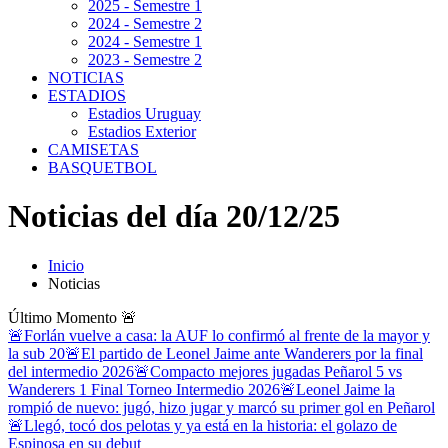
2025 - Semestre 1
2024 - Semestre 2
2024 - Semestre 1
2023 - Semestre 2
NOTICIAS
ESTADIOS
Estadios Uruguay
Estadios Exterior
CAMISETAS
BASQUETBOL
Noticias del día 20/12/25
Inicio
Noticias
Último Momento
🚨
🚨Forlán vuelve a casa: la AUF lo confirmó al frente de la mayor y
la sub 20
🚨El partido de Leonel Jaime ante Wanderers por la final
del intermedio 2026
🚨Compacto mejores jugadas Peñarol 5 vs
Wanderers 1 Final Torneo Intermedio 2026
🚨Leonel Jaime la
rompió de nuevo: jugó, hizo jugar y marcó su primer gol en Peñarol
🚨Llegó, tocó dos pelotas y ya está en la historia: el golazo de
Espinosa en su debut