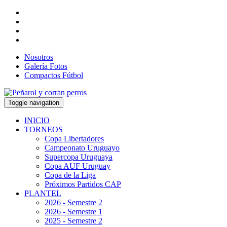
Nosotros
Galería Fotos
Compactos Fútbol
Toggle navigation
INICIO
TORNEOS
Copa Libertadores
Campeonato Uruguayo
Supercopa Uruguaya
Copa AUF Uruguay
Copa de la Liga
Próximos Partidos CAP
PLANTEL
2026 - Semestre 2
2026 - Semestre 1
2025 - Semestre 2