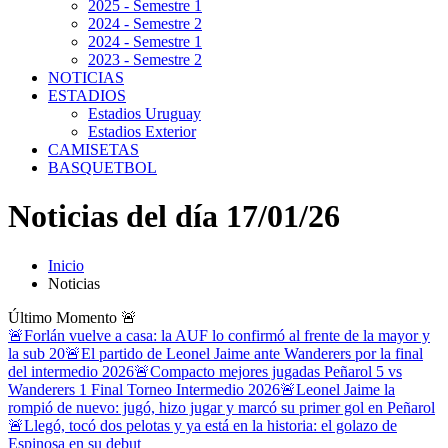
2025 - Semestre 1
2024 - Semestre 2
2024 - Semestre 1
2023 - Semestre 2
NOTICIAS
ESTADIOS
Estadios Uruguay
Estadios Exterior
CAMISETAS
BASQUETBOL
Noticias del día 17/01/26
Inicio
Noticias
Último Momento
🚨
🚨Forlán vuelve a casa: la AUF lo confirmó al frente de la mayor y
la sub 20
🚨El partido de Leonel Jaime ante Wanderers por la final
del intermedio 2026
🚨Compacto mejores jugadas Peñarol 5 vs
Wanderers 1 Final Torneo Intermedio 2026
🚨Leonel Jaime la
rompió de nuevo: jugó, hizo jugar y marcó su primer gol en Peñarol
🚨Llegó, tocó dos pelotas y ya está en la historia: el golazo de
Espinosa en su debut