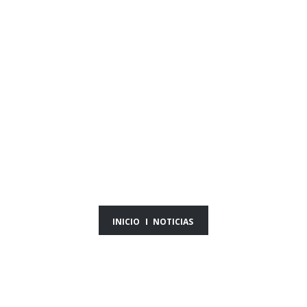
NOTICIAS DEL DÍA
07/05/26
INICIO
NOTICIAS