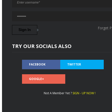
Forget 
TRY OUR SOCIALS ALSO
FACEBOOK
TWITTER
GOOGLE+
Not A Member Yet ?
SIGN - UP NOW !