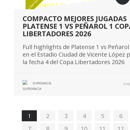
Libertadores
COMPACTO MEJORES JUGADAS
PLATENSE 1 VS PEÑAROL 1 COP
LIBERTADORES 2026
Full highlights de Platense 1 vs Peñarol
en el Estadio Ciudad de Vicente López 
la fecha 4 del Copa Libertadores 2026
SUPREMACIA
07/0
1
2
3
4
5
6
7
8
9
10
11
12