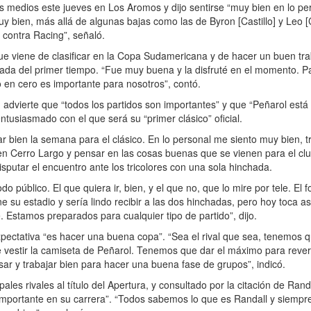
 medios este jueves en Los Aromos y dijo sentirse “muy bien en lo per
y bien, más allá de algunas bajas como las de Byron [Castillo] y Leo [
 contra Racing”, señaló.
que viene de clasificar en la Copa Sudamericana y de hacer un buen tra
ajada del primer tiempo. “Fue muy buena y la disfruté en el momento. P
o en cero es importante para nosotros”, contó.
 advierte que “todos los partidos son importantes” y que “Peñarol está
ntusiasmado con el que será su “primer clásico” oficial.
bien la semana para el clásico. En lo personal me siento muy bien, t
 en Cerro Largo y pensar en las cosas buenas que se vienen para el clu
isputar el encuentro ante los tricolores con una sola hinchada.
 público. El que quiera ir, bien, y el que no, que lo mire por tele. El f
e su estadio y sería lindo recibir a las dos hinchadas, pero hoy toca as
 Estamos preparados para cualquier tipo de partido”, dijo.
expectativa “es hacer una buena copa”. “Sea el rival que sea, tenemos 
 vestir la camiseta de Peñarol. Tenemos que dar el máximo para revert
ar y trabajar bien para hacer una buena fase de grupos”, indicó.
les rivales al título del Apertura, y consultado por la citación de Rand
importante en su carrera”. “Todos sabemos lo que es Randall y siempre