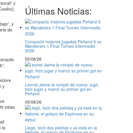
sonal” y
Últimas Noticias:
Coelho],
bajo”, y
arte de
Compacto mejores jugadas Peñarol 5 vs
Wanderers 1 Final Torneo Intermedio
2026
05/08/26
ranquilo
b”,
olclore
Leonel Jaime la rompió de nuevo: jugó,
í y
hizo jugar y marcó su primer gol en
Peñarol
que
05/08/26
ir estas
all
 le
Llegó, tocó dos pelotas y ya está en la
historia: el golazo de Espinosa en su