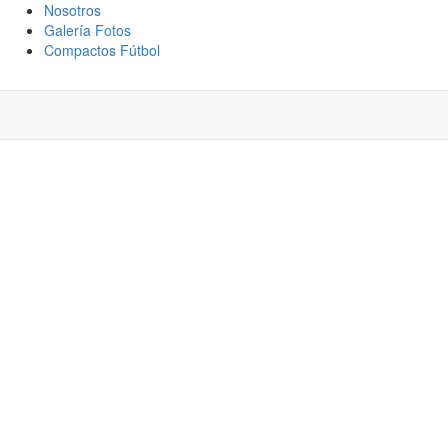
Nosotros
Galería Fotos
Compactos Fútbol
LÁSICO: “DEJAR
UI EN CERRO LARGO
AS COSAS BUENAS”