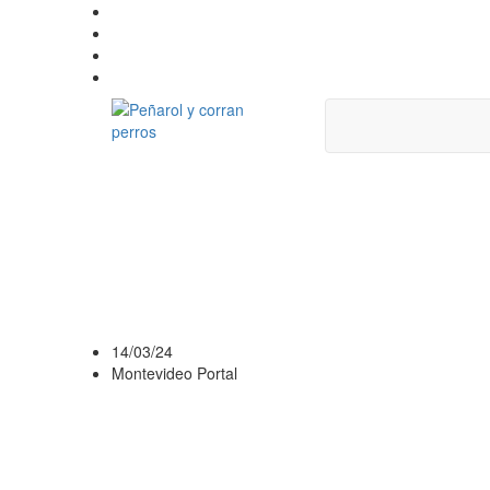
AGUERRE Y EL C
ATRÁS LO QUE F
Y PENSAR EN L
14/03/24
Montevideo Portal