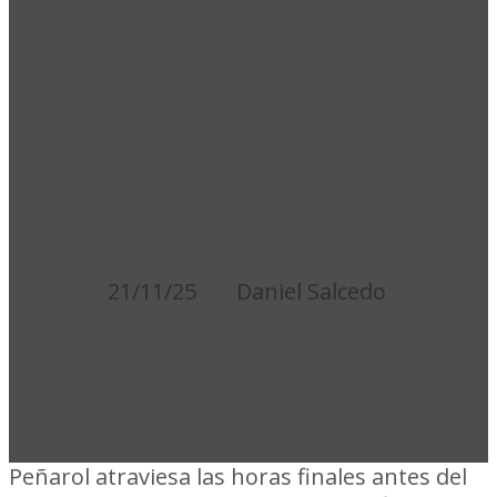
CON LA
OBLIGACIÓN
DE HACERSE
FUERTE EN
CASA
21/11/25
Daniel Salcedo
Peñarol atraviesa las horas finales antes del