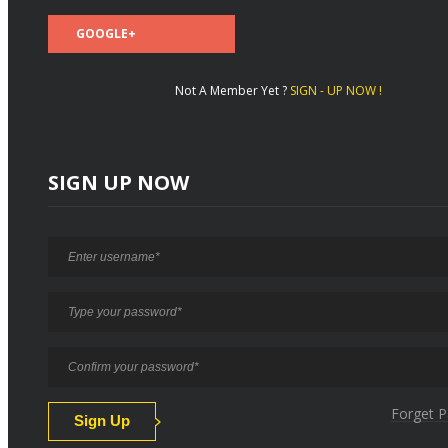
GOOGLE+
Not A Member Yet ?
SIGN - UP NOW !
SIGN UP NOW
Forget 