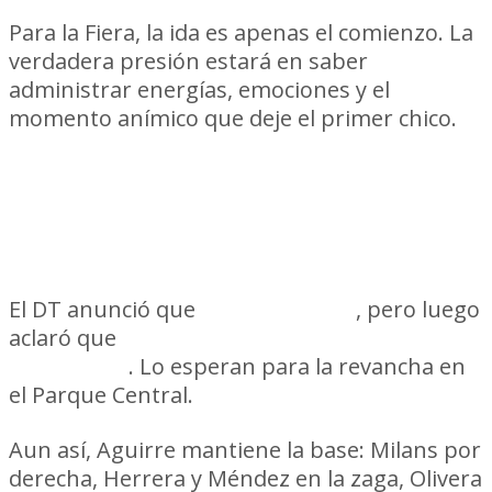
Para la Fiera, la ida es apenas el comienzo. La
verdadera presión estará en saber
administrar energías, emociones y el
momento anímico que deje el primer chico.
Plantel casi completo… con una
baja confirmada
El DT anunció que
“están todos”
, pero luego
aclaró que
Héctor “Tito” Villalba no estará
disponible
. Lo esperan para la revancha en
el Parque Central.
Aun así, Aguirre mantiene la base: Milans por
derecha, Herrera y Méndez en la zaga, Olivera