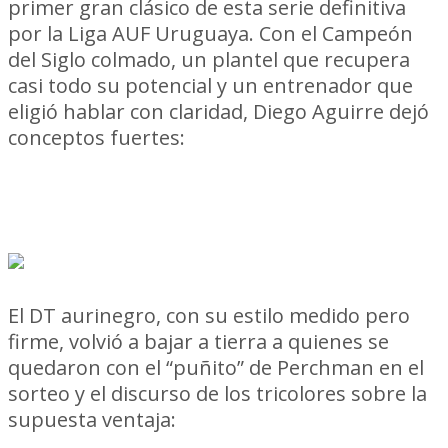
primer gran clásico de esta serie definitiva
por la Liga AUF Uruguaya. Con el Campeón
del Siglo colmado, un plantel que recupera
casi todo su potencial y un entrenador que
eligió hablar con claridad, Diego Aguirre dejó
conceptos fuertes:
no cree en ventajas de
localía, no compra el triunfalismo ajeno
y pide carácter para 180 minutos que van
a definir un título.
El DT aurinegro, con su estilo medido pero
firme, volvió a bajar a tierra a quienes se
quedaron con el “puñito” de Perchman en el
sorteo y el discurso de los tricolores sobre la
supuesta ventaja:
“Los sorteos no los
festejo. A veces creés que algo te es