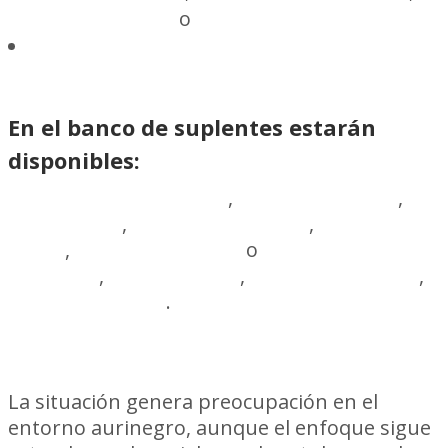
Gastón Ramírez
o
Leonardo Sequeira
Maximiliano Silvera
En el banco de suplentes estarán
disponibles:
Guillermo De Amores
,
Camilo Mayada
,
Léo Coelho
,
Lucas Hernández
,
Rodrigo
Pérez
,
Gastón Ramírez
o
Leonardo
Sequeira
,
Alan Medina
,
Facundo Batista
,
Felipe Avenatti
.
La situación genera preocupación en el
entorno aurinegro, aunque el enfoque sigue