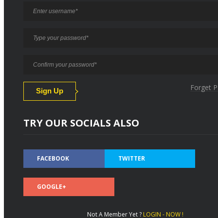
Forget 
TRY OUR SOCIALS ALSO
FACEBOOK
TWITTER
GOOGLE+
Not A Member Yet ?
LOGIN - NOW !