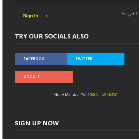
Forget 
TRY OUR SOCIALS ALSO
FACEBOOK
TWITTER
GOOGLE+
Not A Member Yet ?
SIGN - UP NOW !
SIGN UP NOW