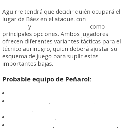
Aguirre tendrá que decidir quién ocupará el
lugar de Báez en el ataque, con
Gastón
Ramírez
y
Leonardo Sequeira
como
principales opciones. Ambos jugadores
ofrecen diferentes variantes tácticas para el
técnico aurinegro, quien deberá ajustar su
esquema de juego para suplir estas
importantes bajas.
Probable equipo de Peñarol:
Washington Aguerre
Pedro Milans
,
Javier Méndez
,
Guzmán
Rodríguez
,
Maximiliano Olivera
Damián García
,
Eduardo Darias
Javier Cabrera
,
Leonardo Fernández
,