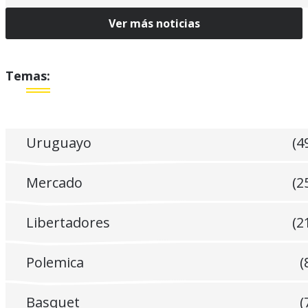
Ver más noticias
Temas:
Uruguayo
(4
Mercado
(2
Libertadores
(2
Polemica
(
Basquet
(