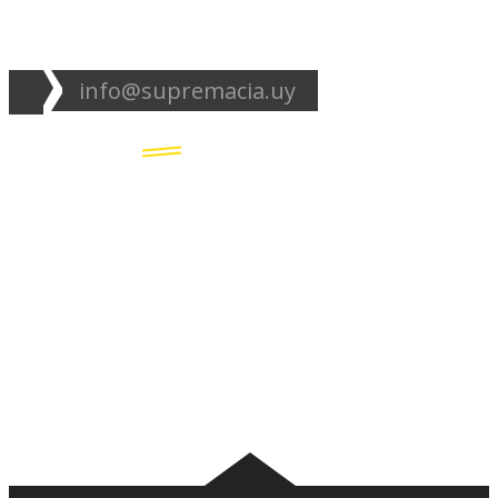
info@supremacia.uy
Accesos directos:
Plantel
Galería
Noticias
Tablas
Camisetas
Estadios Uruguay
Basquetbol
Estadios Exterior
Nosotros
Canciones de la
barra