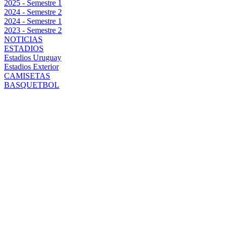
2025 - Semestre 1
2024 - Semestre 2
2024 - Semestre 1
2023 - Semestre 2
NOTICIAS
ESTADIOS
Estadios Uruguay
Estadios Exterior
CAMISETAS
BASQUETBOL
DIEGO
AGUIRRE A
PUNTO DE
PERDER EN
PEÑAROL A
UN JUGADOR