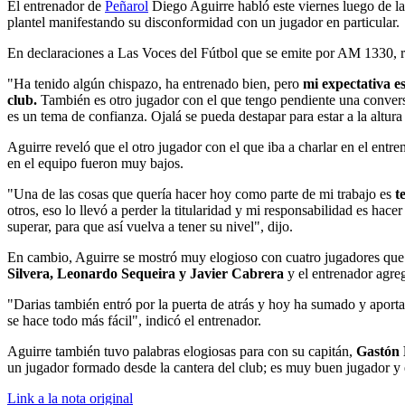
El entrenador de
Peñarol
Diego Aguirre habló este viernes luego de l
plantel manifestando su disconformidad con un jugador en particular.
En declaraciones a Las Voces del Fútbol que se emite por AM 1330, r
"Ha tenido algún chispazo, ha entrenado bien, pero
mi expectativa e
club.
También es otro jugador con el que tengo pendiente una conver
es un tema de confianza. Ojalá se pueda destapar para estar a la altur
Aguirre reveló que el otro jugador con el que iba a charlar en el entr
en el equipo fueron muy bajos.
"Una de las cosas que quería hacer hoy como parte de mi trabajo es
te
otros, eso lo llevó a perder la titularidad y mi responsabilidad es hac
superar, para que así vuelva a tener su nivel", dijo.
En cambio, Aguirre se mostró muy elogioso con cuatro jugadores que l
Silvera, Leonardo Sequeira y Javier Cabrera
y el entrenador agr
"Darias también entró por la puerta de atrás y hoy ha sumado y apor
se hace todo más fácil", indicó el entrenador.
Aguirre también tuvo palabras elogiosas para con su capitán,
Gastón
un jugador formado desde la cantera del club; es muy buen jugador y e
Link a la nota original