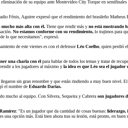
a eliminación de su equipo ante Montevideo City Torque en semifinale
adio Fénix, Aguirre expresó que el rendimiento del brasileño Matheus 
s mucho más alta con él.
Tiene que rendir más y
no está mostrando ho
sación.
No estamos conforme con su rendimiento,
lo trajimos para qu
a de lo que necesitamos", expresó.
enamiento de este viernes es con el defensor
Léo Coelho
, quien perdió 
ner una charla con él
para hablar de todos los temas y tratar de recu
er rendir a los jugadores al máximo y
la idea es que Léo sea el jugador 
legaron sin gran renombre y que están rindiendo a muy buen nivel. El p
egó el nombre de
Eduardo Darias.
tado mucho al equipo. Con Silvera, Sequeira y Cabrera
son jugadores di
 Ramírez
: "Es un jugador que da cantidad de cosas buenas:
liderazgo, 
s una opción más. Está bien ahora tras su lesión, está pronto, en buen 