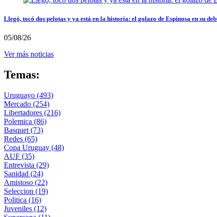
Llegó, tocó dos pelotas y ya está en la historia: el golazo de Espinosa en su deb
05/08/26
Ver más noticias
Temas:
Uruguayo
(493)
Mercado
(254)
Libertadores
(216)
Polemica
(86)
Basquet
(73)
Redes
(65)
Copa Uruguay
(48)
AUF
(35)
Entrevista
(29)
Sanidad
(24)
Amistoso
(22)
Seleccion
(19)
Politica
(16)
Juveniles
(12)