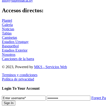
info@supremacia.uy
Accesos directos:
Plantel
Galería
Noticias
Tablas
Camisetas
Estadios Uruguay
Basquetbol
Estadios Exterior
Nosotros
Canciones de la barra
© 2023, Powered by
MKS - Servicios Web
Terminos y condiciones
Política de privacidad
Login To Your Account
Forget P