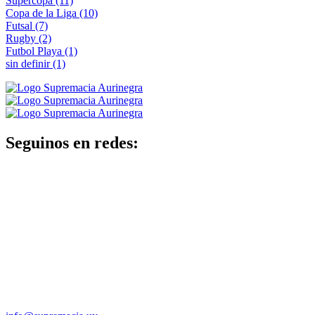
Supercopa
(11)
Copa de la Liga
(10)
Futsal
(7)
Rugby
(2)
Futbol Playa
(1)
sin definir
(1)
Seguinos en redes: