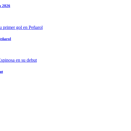
o 2026
Peñarol
ut