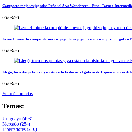
Compacto mejores jugadas Peñarol 5 vs Wanderers 1 Final Torneo Intermedi
05/08/26
Leonel Jaime la rompió de nuevo: jugó, hizo jugar y marcó su primer gol en 
05/08/26
Llegó, tocó dos pelotas y ya está en la historia: el golazo de Espinosa en su deb
05/08/26
Ver más noticias
Temas:
Uruguayo
(493)
Mercado
(254)
Libertadores
(216)