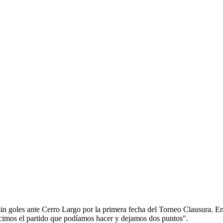
E EL EMPATE DE
OS PUNTOS, NO ES LO
e sin goles ante Cerro Largo por la primera fecha del Torneo Clausura.
hicimos el partido que podíamos hacer y dejamos dos puntos".