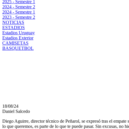
2025 - Semestre 1
2024 - Semestre 2
2024 - Semestre 1
2023 - Semestre 2
NOTICIAS
ESTADIOS
Estadios Uruguay
Estadios Exterior
CAMISETAS
BASQUETBOL
DIEGO AGUIRRE SOBR
PEÑAROL: DEJAMOS D
QUE QUEREMOS
18/08/24
Daniel Salcedo
Diego Aguirre, director técnico de Peñarol, se expresó tras el empat
lo que queremos, es parte de lo que te puede pasar. Sin excusas, no 