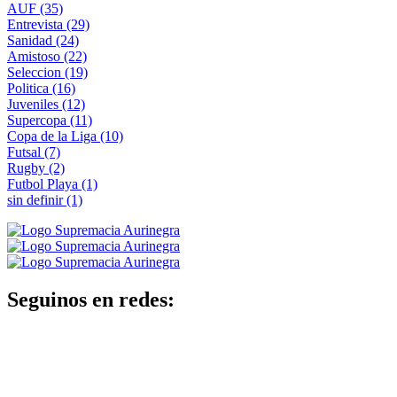
AUF
(35)
Entrevista
(29)
Sanidad
(24)
Amistoso
(22)
Seleccion
(19)
Politica
(16)
Juveniles
(12)
Supercopa
(11)
Copa de la Liga
(10)
Futsal
(7)
Rugby
(2)
Futbol Playa
(1)
sin definir
(1)
Seguinos en redes: