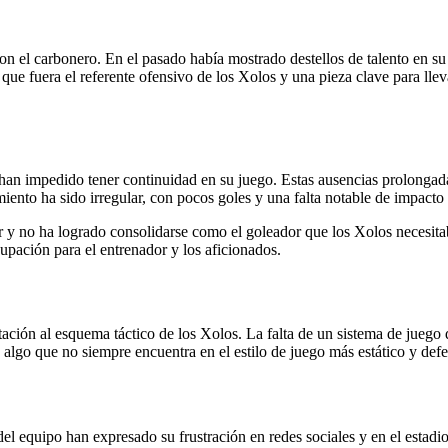
 con el carbonero. En el pasado había mostrado destellos de talento e
a que fuera el referente ofensivo de los Xolos y una pieza clave para lle
han impedido tener continuidad en su juego. Estas ausencias prolongadas
ento ha sido irregular, con pocos goles y una falta notable de impacto 
y no ha logrado consolidarse como el goleador que los Xolos necesitaban
cupación para el entrenador y los aficionados.
ción al esquema táctico de los Xolos. La falta de un sistema de juego 
, algo que no siempre encuentra en el estilo de juego más estático y def
del equipo han expresado su frustración en redes sociales y en el estad