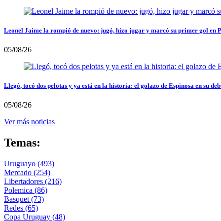
Leonel Jaime la rompió de nuevo: jugó, hizo jugar y marcó su primer gol en 
05/08/26
Llegó, tocó dos pelotas y ya está en la historia: el golazo de Espinosa en su deb
05/08/26
Ver más noticias
Temas:
Uruguayo
(493)
Mercado
(254)
Libertadores
(216)
Polemica
(86)
Basquet
(73)
Redes
(65)
Copa Uruguay
(48)