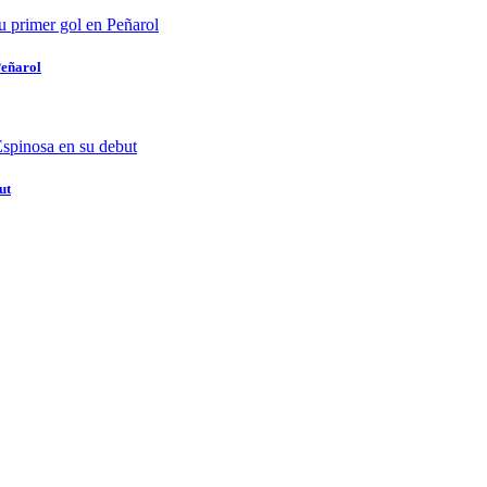
Peñarol
ut