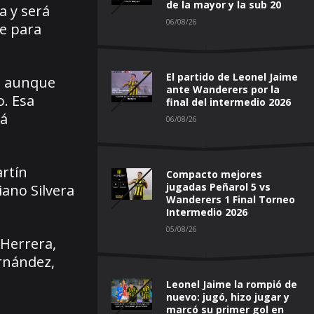
de la mayor y la sub 20
a y será
06/08/26
le para
El partido de Leonel Jaime
o, aunque
ante Wanderers por la
. Esa
final del intermedio 2026
rá
06/08/26
rtín
Compacto mejores
jugadas Peñarol 5 vs
iano Silvera
Wanderers 1 Final Torneo
Intermedio 2026
05/08/26
 Herrera,
ernández,
Leonel Jaime la rompió de
nuevo: jugó, hizo jugar y
marcó su primer gol en