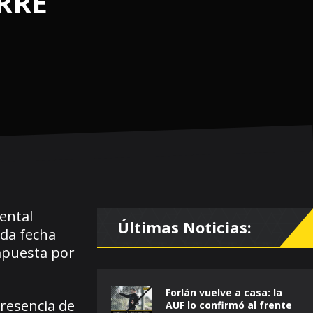
RRE
ental
Últimas Noticias:
nda fecha
impuesta por
Forlán vuelve a casa: la
presencia de
AUF lo confirmó al frente