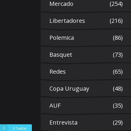
Mercado
(254)
Libertadores
(216)
Polemica
(86)
Basquet
(73)
Redes
(65)
Copa Uruguay
(48)
AUF
(35)
Entrevista
(29)
X Twitter