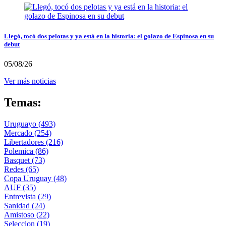
Llegó, tocó dos pelotas y ya está en la historia: el golazo de Espinosa en su
debut
05/08/26
Ver más noticias
Temas:
Uruguayo
(493)
Mercado
(254)
Libertadores
(216)
Polemica
(86)
Basquet
(73)
Redes
(65)
Copa Uruguay
(48)
AUF
(35)
Entrevista
(29)
Sanidad
(24)
Amistoso
(22)
Seleccion
(19)