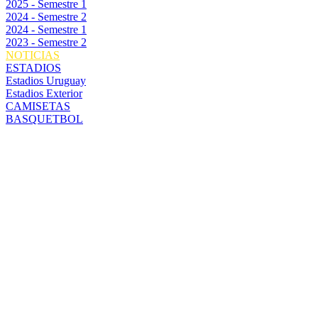
2025 - Semestre 1
2024 - Semestre 2
2024 - Semestre 1
2023 - Semestre 2
NOTICIAS
ESTADIOS
Estadios Uruguay
Estadios Exterior
CAMISETAS
BASQUETBOL
FALLO
DEFINITIVO:
EL CLÁSICO
DEL SÁBADO
SERÁ SIN
PÚBLICO Y