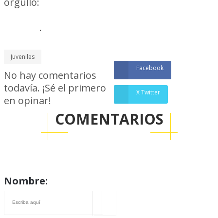
orgullo:
otro producto de la cantera
mirasol que lleva el nombre de Peñarol al
mundo
.
Juveniles
Facebook
No hay comentarios
todavía. ¡Sé el primero
X Twitter
en opinar!
COMENTARIOS
Nombre: