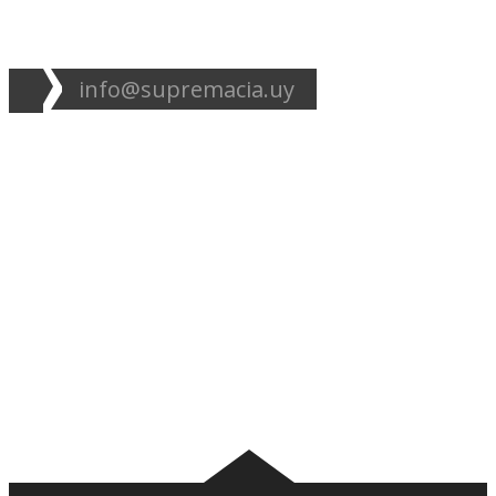
info@supremacia.uy
Accesos directos:
Plantel
Galería
Noticias
Tablas
Camisetas
Estadios Uruguay
Basquetbol
Estadios Exterior
Nosotros
Canciones de la
barra