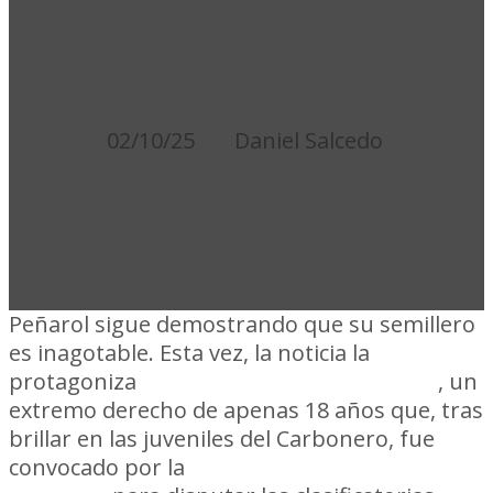
SELECCIÓN DE
LITUANIA
02/10/25
Daniel Salcedo
Peñarol sigue demostrando que su semillero
es inagotable. Esta vez, la noticia la
protagoniza
Felipe “Pipe” Barrenechea
, un
extremo derecho de apenas 18 años que, tras
brillar en las juveniles del Carbonero, fue
convocado por la
selección sub-19 de