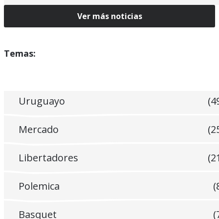
Ver más noticias
Temas:
Uruguayo
(4
Mercado
(2
Libertadores
(2
Polemica
(
Basquet
(