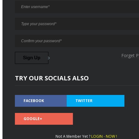
Forget 
TRY OUR SOCIALS ALSO
FACEBOOK
TWITTER
GOOGLE+
Not A Member Yet ?
LOGIN - NOW !