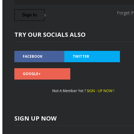
Forget 
TRY OUR SOCIALS ALSO
FACEBOOK
TWITTER
GOOGLE+
Not A Member Yet ?
SIGN - UP NOW !
SIGN UP NOW