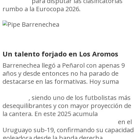
Lituania
para disputar las clasificatorias
rumbo a la Eurocopa 2026.
Un talento forjado en Los Aromos
Barrenechea llegó a Peñarol con apenas 9
años y desde entonces no ha parado de
destacarse en las formativas. Hoy suma
46
goles oficiales entre Séptima y Cuarta
División
, siendo uno de los futbolistas más
desequilibrantes y con mayor proyección de
la cantera. En este 2025 acumula
nueve
tantos en 1.454 minutos disputados
en el
Uruguayo sub-19, confirmando su capacidad
goleadora desde la banda derecha.