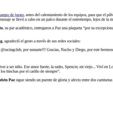
 campo de juego
, antes del calentamiento de los equipos, para que el púb
homenaje se llevó a cabo en un palco durante el entretiempo, lejos de la 
to
, su par académico, entregaron a Paz una plaqueta “por su excepcional
ng
, agradeció el gesto a través de sus redes sociales:
s, @racingclub, por sumarte!!! Gracias, Nacho y Diego, por este herm
er a ser niño. Ese amor fuerte, la radio, Spencer, mi viejo... Viví en 
los hinchas por el cariño de siempre”.
ubén Paz
sigue siendo un puente de gloria y afecto entre dos camisetas 