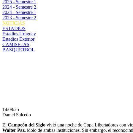
2025 - Semestre 1
2024 - Semestre 2
2024 - Semestre 1
2023 - Semestre 2
NOTICIAS
ESTADIOS
Estadios Uruguay
Estadios Exterior
CAMISETAS
BASQUETBOL
HERMOSO Y MERECI
RUBEN PAZ EN PEÑAR
VIO Y LA RAZÓN DEL
14/08/25
Daniel Salcedo
El
Campeón del Siglo
vivió una noche de Copa Libertadores con vic
Walter Paz
, ídolo de ambas instituciones. Sin embargo, el reconoci