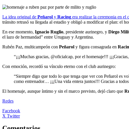
La idea original de
Peñarol
y
Racing
era realizar la ceremonia en el
tránsito retrasó su llegada al estadio y obligó a modificar el plan: el 
En ese momento,
Ignacio Ruglio
, presidente aurinegro, y
Diego Mili
el lazo de hermandad” entre Uruguay y Argentina.
Rubén Paz, multicampeón con
Peñarol
y figura consagrada en
Raci
“¡¡¡Muchas gracias, @oficialcap, por el homenaje!!! ¡¡¡Gracia
Con emoción, recordó su vínculo eterno con el club aurinegro:
“Siempre digo que todo lo que tenga que ver con Peñarol es volv
como entrenador… ¡¡¡Una vida entera juntos!!! Gracias a todos 
El homenaje, aunque íntimo y sin el marco previsto, dejó claro que
R
Redes
Facebook
X Twitter
Comentarios