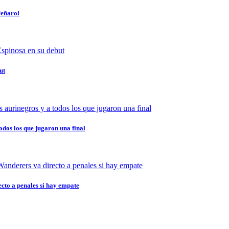
Peñarol
ut
odos los que jugaron una final
ecto a penales si hay empate