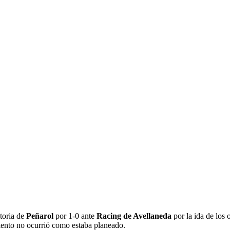
DO HOMENAJE A
OL-RACING QUE NO S
 CAMBIO DE PLANES
toria de
Peñarol
por 1-0 ante
Racing de Avellaneda
por la ida de los
miento no ocurrió como estaba planeado.