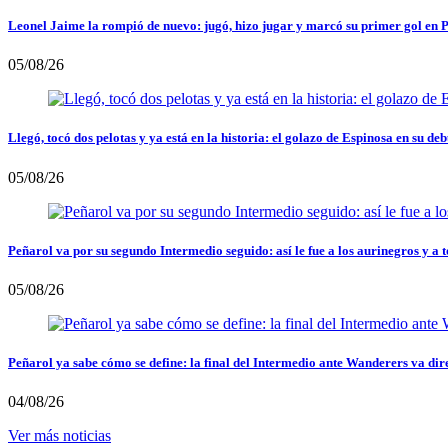
Leonel Jaime la rompió de nuevo: jugó, hizo jugar y marcó su primer gol en 
05/08/26
Llegó, tocó dos pelotas y ya está en la historia: el golazo de Espinosa en su deb
05/08/26
Peñarol va por su segundo Intermedio seguido: así le fue a los aurinegros y a t
05/08/26
Peñarol ya sabe cómo se define: la final del Intermedio ante Wanderers va dir
04/08/26
Ver más noticias