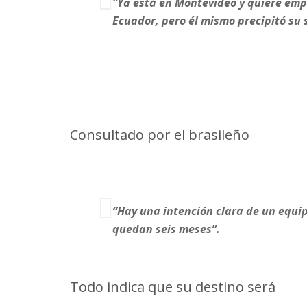
“Ya está en Montevideo y quiere emp
Ecuador, pero él mismo precipitó su 
¿Se va Coelho? El zaguero cerca
Consultado por el brasileño
Léo Co
“Hay una intención clara de un equipo
quedan seis meses”.
Todo indica que su destino será
Spo