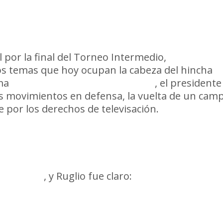
o, Trindade, Coelho, los derechos de TV y ma
l por la final del Torneo Intermedio,
Ignacio Ru
los temas que hoy ocupan la cabeza del hincha
ama
#Minuto1 (Carve Deportiva)
, el presidente
os movimientos en defensa, la vuelta de un cam
e por los derechos de televisación.
”
as Arezo
, y Ruglio fue claro: