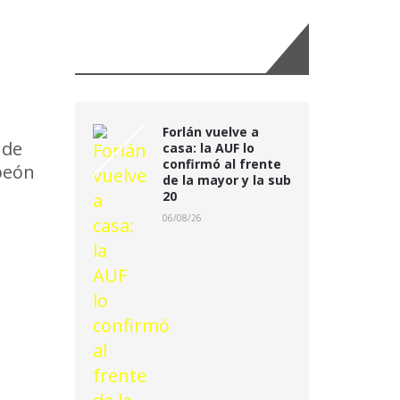
ndó
Últimas Noticias:
glio
Forlán vuelve a
 de
casa: la AUF lo
confirmó al frente
peón
de la mayor y la sub
20
06/08/26