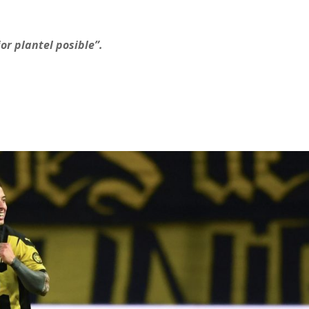
r plantel posible”.
 esta Copa con Peñarol”