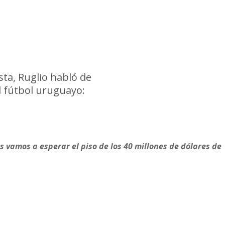
asal debería retirarse”
sta, Ruglio habló de
Francisco Casal y los der
l fútbol uruguayo:
bes vamos a esperar el piso de los 40 millones de dólares de