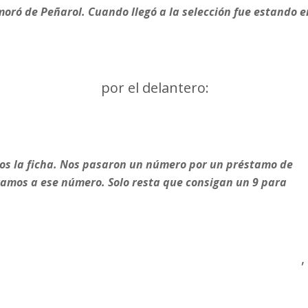
oró de Peñarol. Cuando llegó a la selección fue estando e
ó un préstamo
por el delantero:
s la ficha. Nos pasaron un número por un préstamo de
gamos a ese número. Solo resta que consigan un 9 para
eforzarse fuerte para la Copa Libertadores
,