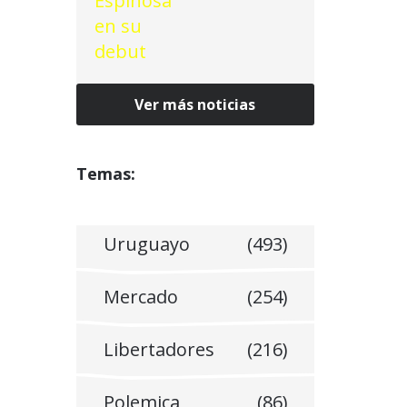
Ver más noticias
echos
Temas:
Uruguayo
(493)
Mercado
(254)
Libertadores
(216)
Polemica
(86)