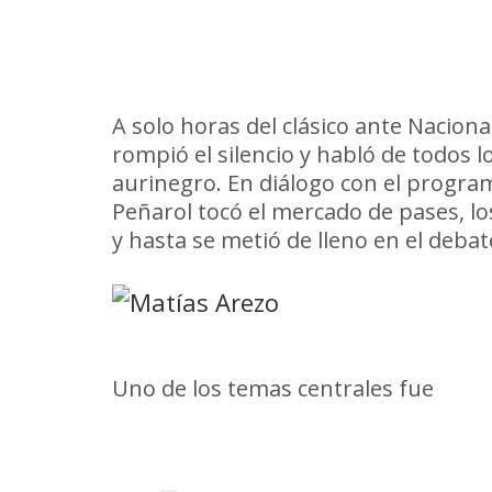
Ruglio, sin filtro: habló de Arez
un mensaje directo a Paco Casal
A solo horas del clásico ante Naciona
rompió el silencio y habló de todos 
aurinegro. En diálogo con el progr
Peñarol tocó el mercado de pases, l
y hasta se metió de lleno en el debat
Arezo: “Se enamoró de Peñarol
Uno de los temas centrales fue
Matí