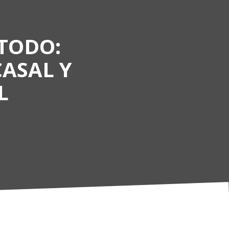
 TODO:
CASAL Y
L