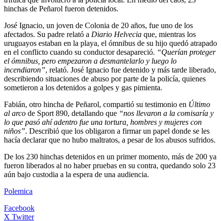
hinchas de Peñarol fueron detenidos.
José Ignacio, un joven de Colonia de 20 años, fue uno de los
afectados. Su padre relató a
Diario Helvecia
que, mientras los
uruguayos estaban en la playa, el ómnibus de su hijo quedó atrapado
en el conflicto cuando su conductor desapareció.
“Querían proteger
el ómnibus, pero empezaron a desmantelarlo y luego lo
incendiaron”
, relató. José Ignacio fue detenido y más tarde liberado,
describiendo situaciones de abuso por parte de la policía, quienes
sometieron a los detenidos a golpes y gas pimienta.
Fabián, otro hincha de Peñarol, compartió su testimonio en
Último
al arco
de Sport 890, detallando que
“nos llevaron a la comisaría y
lo que pasó ahí adentro fue una tortura, hombres y mujeres con
niños”
. Describió que los obligaron a firmar un papel donde se les
hacía declarar que no hubo maltratos, a pesar de los abusos sufridos.
De los 230 hinchas detenidos en un primer momento, más de 200 ya
fueron liberados al no haber pruebas en su contra, quedando solo 23
aún bajo custodia a la espera de una audiencia.
Polemica
Facebook
X Twitter