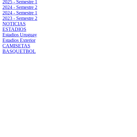
2025 - Semestre 1
2024 - Semestre 2
2024 - Semestre 1
2023 - Semestre 2
NOTICIAS
ESTADIOS
Estadios Uruguay
Estadios Exterior
CAMISETAS
BASQUETBOL
INCIDENTES Y
VIOLENCIA
EN RÍO DE
JANEIRO:
HINCHAS DE
PEÑAROL