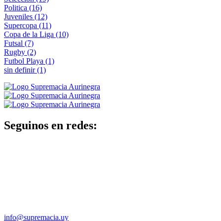
Politica
(16)
Juveniles
(12)
Supercopa
(11)
Copa de la Liga
(10)
Futsal
(7)
Rugby
(2)
Futbol Playa
(1)
sin definir
(1)
Seguinos en redes:
info@supremacia.uy