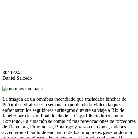
SUFREN
REPRESIÓN Y
MALOS
TRATOS
30/10/24
Daniel Salcedo
La imagen de un ómnibus incendiado que trasladaba hinchas de
Peñarol se viralizó esta semana, exponiendo la violencia que
enfrentaron los seguidores aurinegros durante su viaje a Río de
Janeiro para la semifinal de ida de la Copa Libertadores contra
Botafogo. La situación se complicó tras provocaciones de torcedores
de Flamengo, Fluminense, Botafogo y Vasco da Gama, quienes
accedieron al punto de encuentro de los uruguayos, generando una
trifulca que involucró a la policía local. En medio del caos, 23