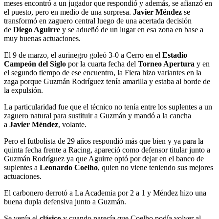
meses encontró a un jugador que respondió y además, se afianzó en
el puesto, pero en medio de una sorpresa.
Javier Méndez
se
transformó en zaguero central luego de una acertada decisión
de
Diego Aguirre
y se adueñó de un lugar en esa zona en base a
muy buenas actuaciones.
El 9 de marzo, el aurinegro goleó 3-0 a Cerro en el
Estadio
Campeón del Siglo
por la cuarta fecha del
Torneo Apertura
y en
el segundo tiempo de ese encuentro, la Fiera hizo variantes en la
zaga porque Guzmán Rodríguez tenía amarilla y estaba al borde de
la expulsión.
La particularidad fue que el técnico no tenía entre los suplentes a un
zaguero natural para sustituir a Guzmán y mandó a la cancha
a
Javier Méndez
, volante.
Pero el futbolista de 29 años respondió más que bien y ya para la
quinta fecha frente a Racing, apareció como defensor titular junto a
Guzmán Rodríguez ya que Aguirre optó por dejar en el banco de
suplentes a
Leonardo Coelho
, quien no viene teniendo sus mejores
actuaciones.
El carbonero derrotó a La Academia por 2 a 1 y Méndez hizo una
buena dupla defensiva junto a Guzmán.
Se venía el
clásico
y cuando parecía que Coelho podía volver al