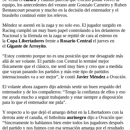
equipo, los antecedentes del verano ante Gonzalo Carneiro y Ruben
Bentancourt pesaron y mucho en la decisión del entrenador y el
brasileño continuó entre los relevos.
Méndez se asentó en la zaga y no solo eso. El jugador surgido en
Racing cumplió un muy buen papel controlando a los delanteros de
Nacional y la fórmula en la zaga se repitió de cara al estreno en
la
Copa Libertadores
frente a
Rosario Central
el jueves en
el
Gigante de Arroyito
.
“Estoy contento porque no es una posición que me desagrade más
allá de ser volante. El partido con Central lo terminé mejor
físicamente que el clásico, me sentí muy bien y creo que a medida
que vayan pasando los partidos y más este tipo de partidos
internacionales va a ser mejor”, le contó
Javier Méndez
a
Ovación
.
El volante ahora zaguero dijo además sentir un buen respaldo del
entrenador y de los compañeros: “Tengo la confianza de ellos y eso
me ayuda mucho a seguir trabajando y estar siempre a disposición
para lo que el entrenador me pida”.
Y respecto a lo que dejó el amargo debut en la Libertadores con la
derrota ante el canalla, el futbolista
aurinegro
dijo a Ovación que:
“Sinceramente lo hablamos bien entre todos los jugadores después
del partido y nos fuimos con esa sensación amarga por el resultado