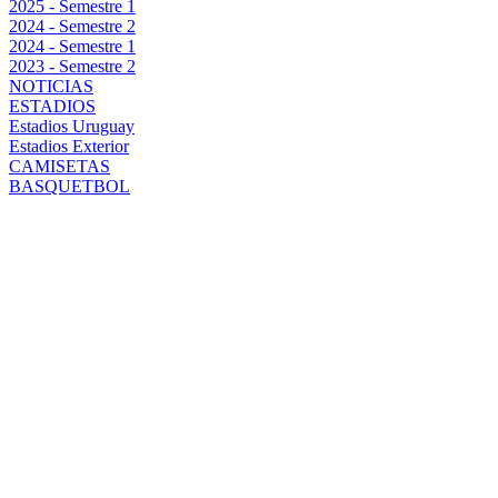
2025 - Semestre 1
2024 - Semestre 2
2024 - Semestre 1
2023 - Semestre 2
NOTICIAS
ESTADIOS
Estadios Uruguay
Estadios Exterior
CAMISETAS
BASQUETBOL
JAVIER
MÉNDEZ:
CÓMO SE
SIENTE EN LA
ZAGA Y POR
QUÉ CREE