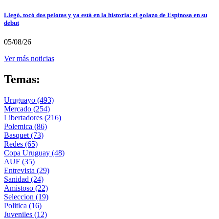
Llegó, tocó dos pelotas y ya está en la historia: el golazo de Espinosa en su
debut
05/08/26
Ver más noticias
Temas:
Uruguayo
(493)
Mercado
(254)
Libertadores
(216)
Polemica
(86)
Basquet
(73)
Redes
(65)
Copa Uruguay
(48)
AUF
(35)
Entrevista
(29)
Sanidad
(24)
Amistoso
(22)
Seleccion
(19)
Politica
(16)
Juveniles
(12)