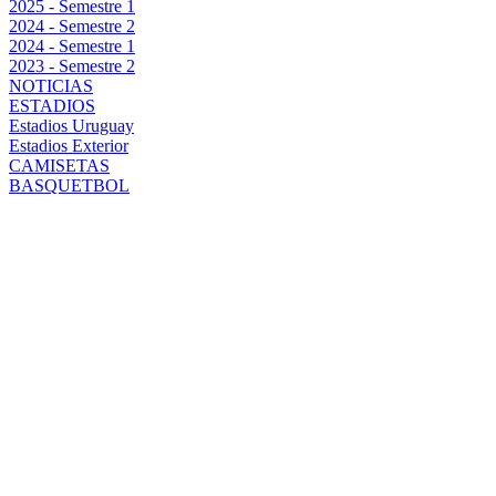
2025 - Semestre 1
2024 - Semestre 2
2024 - Semestre 1
2023 - Semestre 2
NOTICIAS
ESTADIOS
Estadios Uruguay
Estadios Exterior
CAMISETAS
BASQUETBOL
LA SOMBRA
DE GUZMÁN Y
AGUERRE:
¿PEÑAROL
EXTRAÑA A
SUS