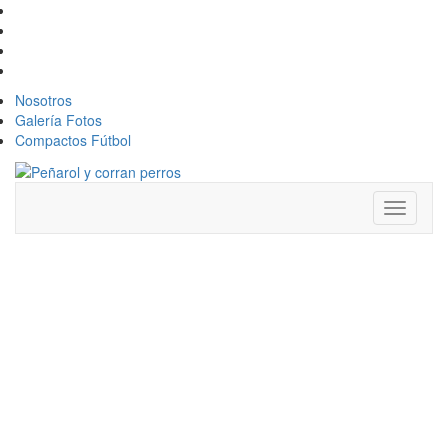
Nosotros
Galería Fotos
Compactos Fútbol
Toggle
navigati
LEO
FERNÁNDEZ,
EL MOTOR
FUTBOLÍSTICO