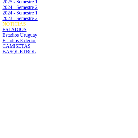
2025 - Semestre 1
2024 - Semestre 2
2024 - Semestre 1
2023 - Semestre 2
NOTICIAS
ESTADIOS
Estadios Uruguay
Estadios Exterior
CAMISETAS
BASQUETBOL
LIBERTADORES:
PEÑAROL VA
POR EL
PASAJE A
CUARTOS EN
AVELLANEDA