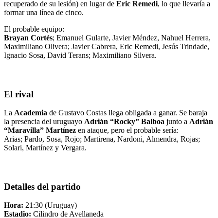
recuperado de su lesión) en lugar de
Eric Remedi
, lo que llevaría a
formar una línea de cinco.
El probable equipo:
Brayan Cortés
; Emanuel Gularte, Javier Méndez, Nahuel Herrera,
Maximiliano Olivera; Javier Cabrera, Eric Remedi, Jesús Trindade,
Ignacio Sosa, David Terans; Maximiliano Silvera.
El rival
La
Academia
de Gustavo Costas llega obligada a ganar. Se baraja
la presencia del uruguayo
Adrián “Rocky” Balboa
junto a
Adrián
“Maravilla” Martínez
en ataque, pero el probable sería:
Arias; Pardo, Sosa, Rojo; Martirena, Nardoni, Almendra, Rojas;
Solari, Martínez y Vergara.
Detalles del partido
Hora:
21:30 (Uruguay)
Estadio:
Cilindro de Avellaneda