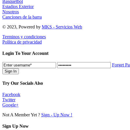
Basquetbol
Estadios Exterior
Nosotros
Canciones de la barra
© 2023, Powered by
MKS - Servicios Web
Terminos y condiciones
Política de privacidad
Login To Your Account
Forget P
Try Our Socials Also
Facebook
Twitter
Google+
Not A Member Yet ?
Sign - Up Now !
Sign Up Now