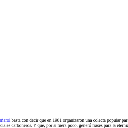
LORIA: EL HOMENAJE
OL PARA SU MÁXIMO
eñarol
basta con decir que en 1981 organizaron una colecta popular pa
ciales carboneros. Y que, por si fuera poco, generó frases para la eter