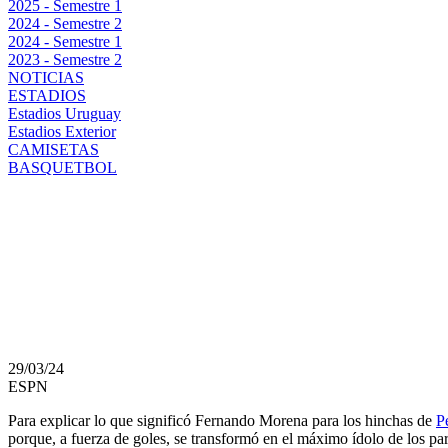
2025 - Semestre 1
2024 - Semestre 2
2024 - Semestre 1
2023 - Semestre 2
NOTICIAS
ESTADIOS
Estadios Uruguay
Estadios Exterior
CAMISETAS
BASQUETBOL
MORENA FÚTBOL Y G
QUE PREPARA PEÑAR
ÍDOLO
29/03/24
ESPN
Para explicar lo que significó Fernando Morena para los hinchas de
P
porque, a fuerza de goles, se transformó en el máximo ídolo de los par