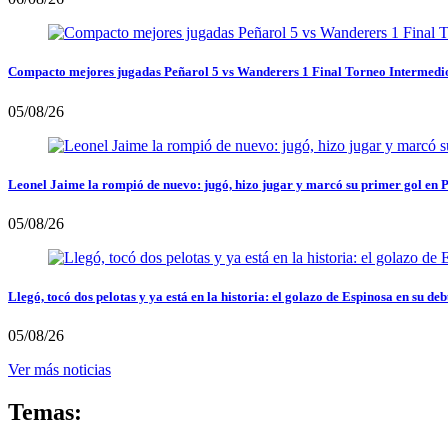
Compacto mejores jugadas Peñarol 5 vs Wanderers 1 Final Torneo Intermedi
05/08/26
Leonel Jaime la rompió de nuevo: jugó, hizo jugar y marcó su primer gol en 
05/08/26
Llegó, tocó dos pelotas y ya está en la historia: el golazo de Espinosa en su deb
05/08/26
Ver más noticias
Temas: