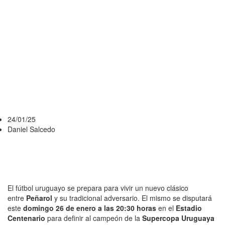
ENTRADAS Y
CÓMO VER LA
SUPERCOPA
URUGUAYA
EN VIVO
24/01/25
Daniel Salcedo
El fútbol uruguayo se prepara para vivir un nuevo clásico
entre
Peñarol
y su tradicional adversario. El mismo se disputará
este
domingo 26 de enero a las 20:30 horas
en el
Estadio
Centenario
para definir al campeón de la
Supercopa Uruguaya