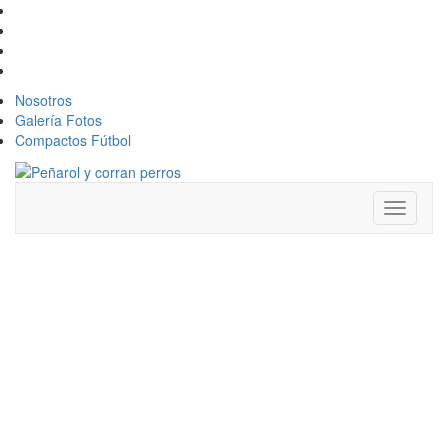
Nosotros
Galería Fotos
Compactos Fútbol
Toggle
navigati
NACIONAL
VS. PEÑAROL:
FECHA,
HORA,