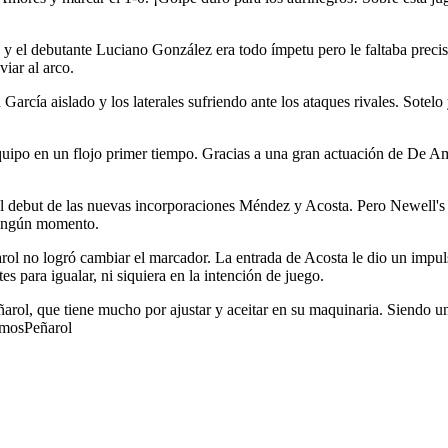
y el debutante Luciano González era todo ímpetu pero le faltaba precis
iar al arco.
García aislado y los laterales sufriendo ante los ataques rivales. Sote
ipo en un flojo primer tiempo. Gracias a una gran actuación de De Amor
l debut de las nuevas incorporaciones Méndez y Acosta. Pero Newell's s
 ningún momento.
rol no logró cambiar el marcador. La entrada de Acosta le dio un impul
 para igualar, ni siquiera en la intención de juego.
eñarol, que tiene mucho por ajustar y aceitar en su maquinaria. Siendo 
VamosPeñarol