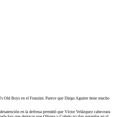
l's Old Boys en el Franzini. Parece que Diego Aguirre tiene mucho
 desatención en la defensa permitió que Víctor Velázquez cabeceara
gada hay que destacar que Olivera y Cohelo no dan garantías en el