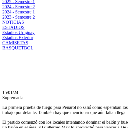
2025 - Semestre 1
2024 - Semestre 2
2024 - Semestre 1
2023 - Semestre 2
NOTICIAS
ESTADIOS
Estadios Uruguay
Estadios Exterior
CAMISETAS
BASQUETBOL
NUEVA Y PREOCUPAN
AURINEGRO
15/01/24
Supremacia
La primera prueba de fuego para Peñarol no salió como esperaban los
trabajo por delante. También hay que mencionar que aún faltan llegar 
El partido comenzó con los locales intentando dominar el balón y bus
un balón en el área, y Guillermo May lo aprovechó para vencer a De A