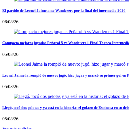
El partido de Leonel Jaime ante Wanderers por la final del intermedio 2026
06/08/26
Compacto mejores jugadas Peñarol 5 vs Wanderers 1 Final Torneo Intermedi
05/08/26
Leonel Jaime la rompió de nuevo: jugó, hizo jugar y marcó su primer gol en 
05/08/26
Llegó, tocó dos pelotas y ya está en la historia: el golazo de Espinosa en su deb
05/08/26
Ver más noticias