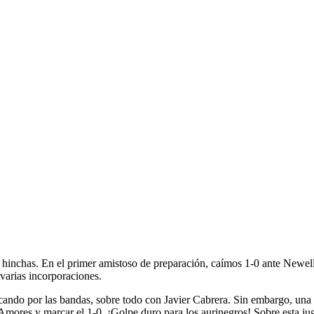
TE DERROTA DEL
 hinchas. En el primer amistoso de preparación, caímos 1-0 ante Newel
varias incorporaciones.
cando por las bandas, sobre todo con Javier Cabrera. Sin embargo, una
mores y marcar el 1-0. ¡Golpe duro para los aurinegros! Sobre esta ju