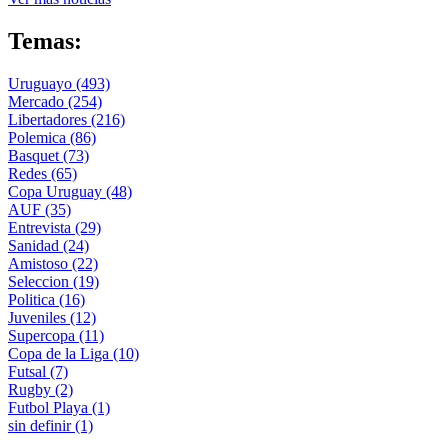
Temas:
Uruguayo
(493)
Mercado
(254)
Libertadores
(216)
Polemica
(86)
Basquet
(73)
Redes
(65)
Copa Uruguay
(48)
AUF
(35)
Entrevista
(29)
Sanidad
(24)
Amistoso
(22)
Seleccion
(19)
Politica
(16)
Juveniles
(12)
Supercopa
(11)
Copa de la Liga
(10)
Futsal
(7)
Rugby
(2)
Futbol Playa
(1)
sin definir
(1)