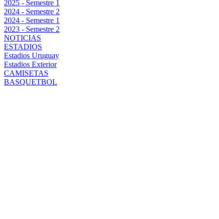
2025 - Semestre 1
2024 - Semestre 2
2024 - Semestre 1
2023 - Semestre 2
NOTICIAS
ESTADIOS
Estadios Uruguay
Estadios Exterior
CAMISETAS
BASQUETBOL
PEÑAROL VA
POR MÁS:
TRAS
ELIMINAR A
LIVERPOOL,
AHORA SE