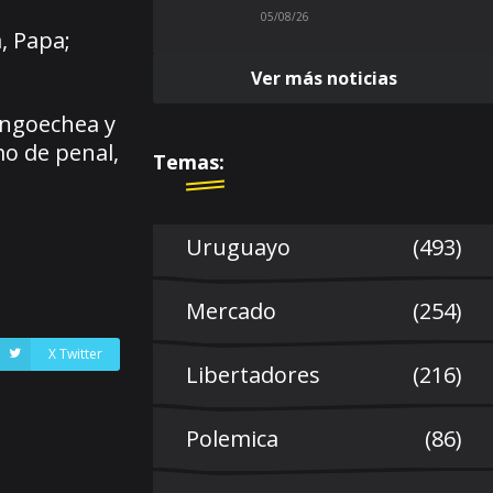
05/08/26
, Papa;
Ver más noticias
engoechea y
mo de penal,
Temas:
Uruguayo
(493)
Mercado
(254)
X Twitter
Libertadores
(216)
Polemica
(86)