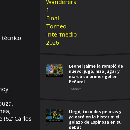
 técnico
Leonel Jaime la rompió de
nuevo: jugó, hizo jugar y
marcó su primer gol en
Peñarol
hoy.
05/08/26
ouza,
hea,
Llegó, tocó dos pelotas y
ya está en la historia: el
 (62' Carlos
golazo de Espinosa en su
debut