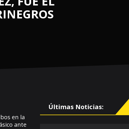
Z, FUE EL
RINEGROS
Últimas Noticias:
mbos en la
ásico ante