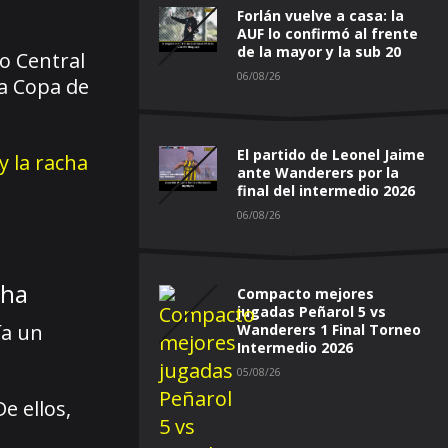
Forlán vuelve a casa: la
AUF lo confirmó al frente
de la mayor y la sub 20
o Central
06/08/26
la Copa de
El partido de Leonel Jaime
y la racha
ante Wanderers por la
final del intermedio 2026
06/08/26
cha
Compacto mejores
jugadas Peñarol 5 vs
ía un
Wanderers 1 Final Torneo
Intermedio 2026
05/08/26
e ellos,