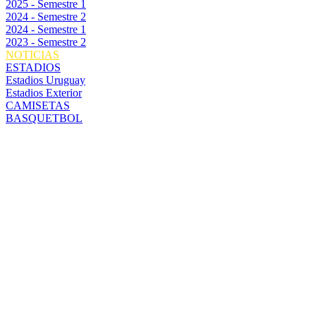
2025 - Semestre 1
2024 - Semestre 2
2024 - Semestre 1
2023 - Semestre 2
NOTICIAS
ESTADIOS
Estadios Uruguay
Estadios Exterior
CAMISETAS
BASQUETBOL
¿QUÉ ES DE
LA VIDA DE
MATHEUS
BABI? EL
EXDELANTERO
DE PEÑAROL