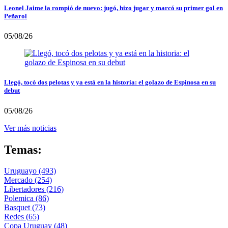
Leonel Jaime la rompió de nuevo: jugó, hizo jugar y marcó su primer gol en
Peñarol
05/08/26
Llegó, tocó dos pelotas y ya está en la historia: el golazo de Espinosa en su
debut
05/08/26
Ver más noticias
Temas:
Uruguayo
(493)
Mercado
(254)
Libertadores
(216)
Polemica
(86)
Basquet
(73)
Redes
(65)
Copa Uruguay
(48)