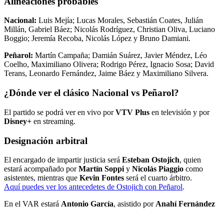
Alineaciones probables
Nacional:
Luis Mejía; Lucas Morales, Sebastián Coates, Julián
Millán, Gabriel Báez; Nicolás Rodríguez, Christian Oliva, Luciano
Boggio; Jeremía Recoba, Nicolás López y Bruno Damiani.
Peñarol:
Martín Campaña; Damián Suárez, Javier Méndez, Léo
Coelho, Maximiliano Olivera; Rodrigo Pérez, Ignacio Sosa; David
Terans, Leonardo Fernández, Jaime Báez y Maximiliano Silvera.
¿Dónde ver el clásico Nacional vs Peñarol?
El partido se podrá ver en vivo por
VTV Plus
en televisión y por
Disney+
en streaming.
Designación arbitral
El encargado de impartir justicia será
Esteban Ostojich
, quien
estará acompañado por
Martín Soppi
y
Nicolás Piaggio
como
asistentes, mientras que
Kevin Fontes
será el cuarto árbitro.
Aquí puedes ver los antecedetes de Ostojich con Peñarol
.
En el VAR estará
Antonio García
, asistido por
Anahí Fernández