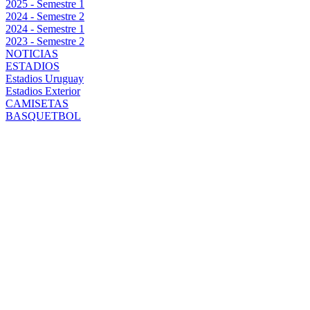
2025 - Semestre 1
2024 - Semestre 2
2024 - Semestre 1
2023 - Semestre 2
NOTICIAS
ESTADIOS
Estadios Uruguay
Estadios Exterior
CAMISETAS
BASQUETBOL
TODO LO QUE
HAY QUE
SABER SOBRE
EL CLÁSICO
NACIONAL VS
PEÑAROL POR