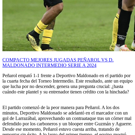
COMPACTO MEJORES JUGADAS PEÑAROL VS D.
MALDONADO INTERMEDIO SERIE A 2024
Peñarol empató 1-1 frente a Deportivo Maldonado en el partido por
la cuarta fecha del Torneo Intermedio. Este resultado, ante un equipo
que lucha por no descender, genera una pregunta crucial: ¿hasta
cuándo este plantel y su entrenador tienen crédito con la hinchada?
El partido comenzó de la peor manera para Peñarol. A los dos
minutos, Deportivo Maldonado se adelantó en el marcador con un
gol de Larrazábal, aprovechando un contraataque tras un córner mal
defendido por los carboneros y un blooper entre Guzmán y Aguerre.
Desde ese momento, Peñarol estuvo cuesta arriba, tratando de
remontar sin éxito. A lo largo del primer tiempo, el equipo mostró