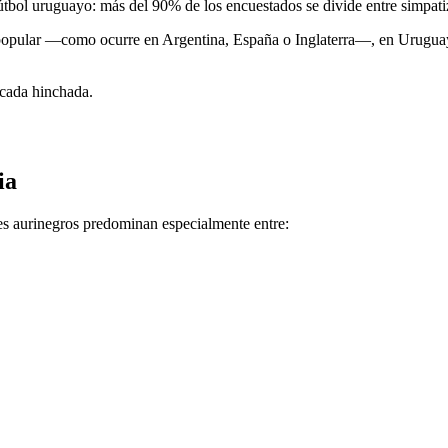
fútbol uruguayo: más del 90% de los encuestados se divide entre simpatiz
o popular —como ocurre en Argentina, España o Inglaterra—, en Uruguay
e cada hinchada.
ia
es aurinegros predominan especialmente entre: