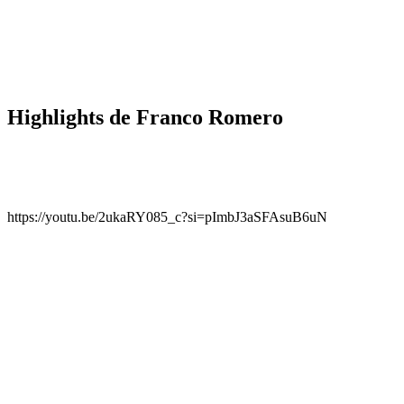
Highlights de Franco Romero
https://youtu.be/2ukaRY085_c?si=pImbJ3aSFAsuB6uN